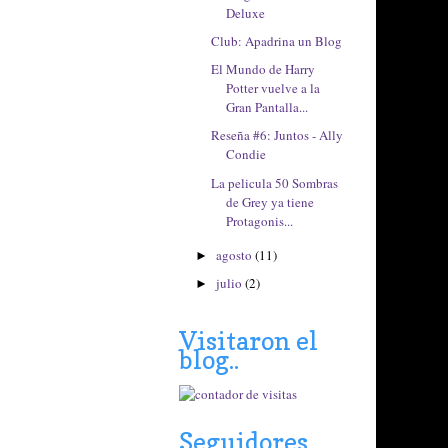
Deluxe
Club: Apadrina un Blog
El Mundo de Harry
Potter vuelve a la
Gran Pantalla...
Reseña #6: Juntos - Ally
Condie
La pelicula 50 Sombras
de Grey ya tiene
Protagonis...
agosto
(11)
►
julio
(2)
►
Visitaron el
blog..
Seguidores