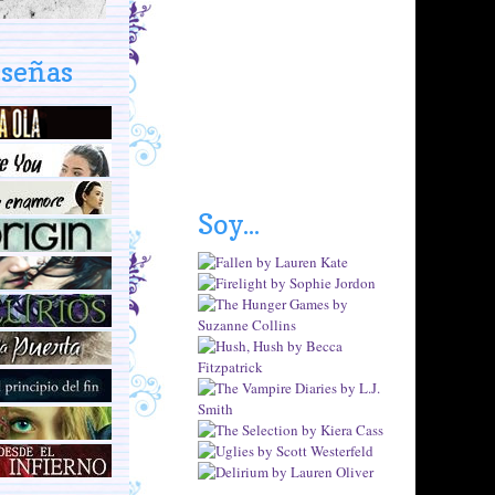
target="_blank">
<img 
src="https://fbcd
eseñas
n-sphotos-e-
a.akamaihd.net/h
photos-ak-
ash3/1384088_1
02020826501386
73_241927627_n
.jpg" border="0" 
Soy...
alt="" /></a>
</div>