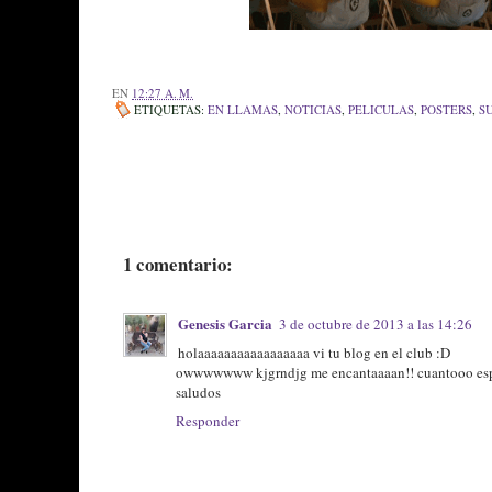
EN
12:27 A. M.
ETIQUETAS:
EN LLAMAS
,
NOTICIAS
,
PELICULAS
,
POSTERS
,
S
1 comentario:
Genesis Garcia
3 de octubre de 2013 a las 14:26
holaaaaaaaaaaaaaaaaa vi tu blog en el club :D
owwwwwww kjgrndjg me encantaaaan!! cuantooo espe
saludos
Responder