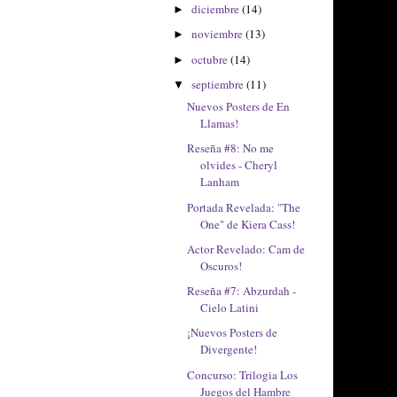
diciembre
(14)
►
noviembre
(13)
►
octubre
(14)
►
septiembre
(11)
▼
Nuevos Posters de En
Llamas!
Reseña #8: No me
olvides - Cheryl
Lanham
Portada Revelada: "The
One" de Kiera Cass!
Actor Revelado: Cam de
Oscuros!
Reseña #7: Abzurdah -
Cielo Latini
¡Nuevos Posters de
Divergente!
Concurso: Trilogia Los
Juegos del Hambre