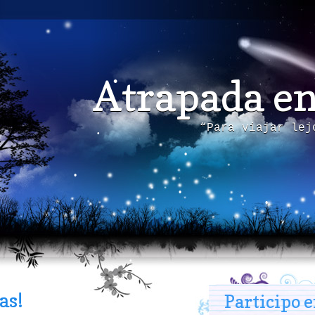
Atrapada e
“Para viajar lej
as!
Participo 