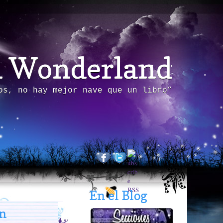
n Wonderland
os, no hay mejor nave que un libro”
En el Blog
en