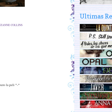
Ultimas R
UZANNE COLLINS
ro la peli *-*