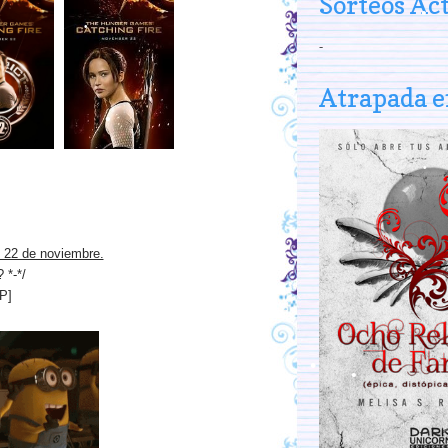
Sorteos Ac
-
Atrapada e
o 22 de noviembre.
 *-*/
P]