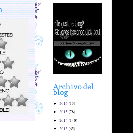
n
Archivo del
blog
2016
(15)
►
2015
(78)
►
2014
(140)
►
2013
(65)
▼