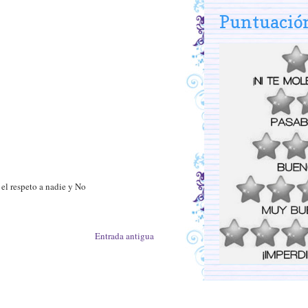
Puntuació
 el respeto a nadie y No
Entrada antigua